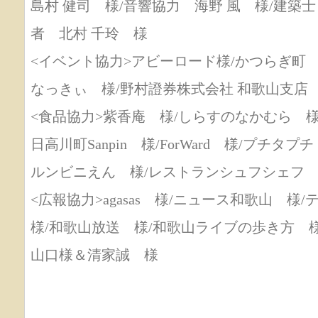
島村 健司 様/音響協力 海野 風 様/建築士
者 北村 千玲 様
<イベント協力>アビーロード様/かつらぎ町 
なっきぃ 様/野村證券株式会社 和歌山支店
<食品協力>紫香庵 様/しらすのなかむら 様
日高川町Sanpin 様/ForWard 様/プチタ
ルンビニえん 様/レストランシュフシェフ 
<広報協力>agasas 様/ニュース和歌山 
様/和歌山放送 様/和歌山ライブの歩き方 
山口様＆清家誠 様