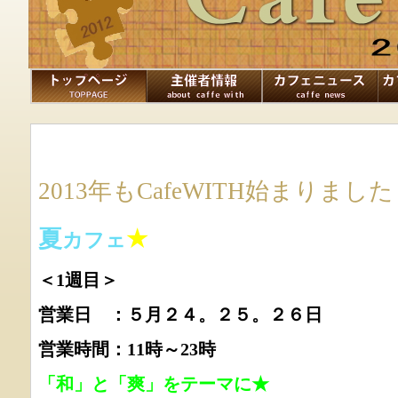
2013年もCafeWITH始まりまし
夏
★
カフェ
＜1週目＞
営業日 ：５月２４。２５。２６日
営業時間：11時～23時
「和」と「爽」をテーマに★