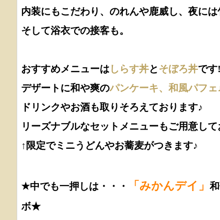
内装にもこだわり、のれんや鹿威し、夜には
そして浴衣での接客も。
おすすめメニューは
しらす丼
と
そぼろ丼
です!
デザートに和や爽の
パンケーキ、和風パフェ
ドリンクやお酒も取りそろえております♪
リーズナブルなセットメニューもご用意して
↑限定でミニうどんやお蕎麦がつきます♪
「みかんデイ」
★中でも一押しは・・・
和
ボ★