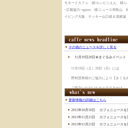
モネードカフェ 様/ルンビニえん 様/
<広報協力>agasas 様/ニュース和歌
イビング大阪 テッキー山口様＆清家誠
その他のニュースを詳しく見る
更新情報の詳細はこちら