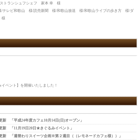
レストランシュフシェフ 家本 幸 様
山 様/テレビ和歌山 様/読売新聞 様/和歌山放送 様/和歌山ライブの歩き方 様/ダ
 様