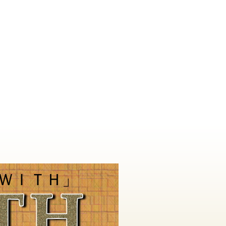
ＷＩＴＨ」