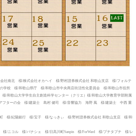
式会社南北 様/株式会社オカヘイ 様/野村證券株式会社 和歌山支店 様/フォルテ
なの学校 様/和歌山県庁 様/和歌山市中央商店街活性化委員会 様/和歌山市役所
 様/和歌山大学学生自主創造科学センター（クリエ）様/和歌山大学教育学部附属
フターの会 様/建築士 島村 健司 様/音響協力 海野 風 様/建築士 中西 重
町 様/紀陽銀行 様/宝子 様/なっきぃ 様/野村證券株式会社 和歌山支店 様/和
/ニコル 様/パナシェ 様/日高川町Sanpin 様/ForWard 様/プチタプチ 様/レ