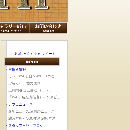
@cafe_with からのツイート
主催者情報
カフェWithとは？/WHCAの会
ぶらくり丁/協力団体
広報関連/足立基浩 （カフェ
「With」統括責任者）インタビュー
カフェニュース
最新ニュース/過去のニュース
2009年度～/2008年度/2007年度
スタッフ日記（ブログ）