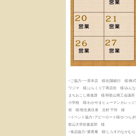
<ご協力>一茶本店 様/紀陽銀行 様/株
ワジマ 様/ぶらくり丁商店街 様/みん
まちおこし推進課 様/和歌山商工会議所
小学校 様/わかやまヒューマンカレッジア
裕 様/衛生責任者 北村 千玲 様
<イベント協力>アビーロード様/かつらぎ
歌山大学吹奏楽部 様
<食品協力>紫香庵 様/しらすのなかむら 様