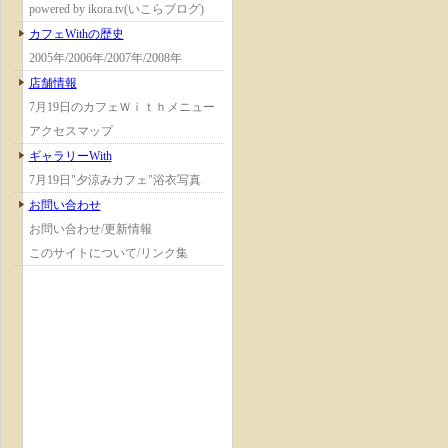
powered by ikora.tv(いこらブログ)
カフェWithの歴史
2005年/2006年/2007年/2008年
店舗情報
7月19日のカフェＷｉｔｈメニュー
アクセスマップ
ギャラリーWith
7月19日"夕涼みカフェ"浴衣写真
お問い合わせ
お問い合わせ/更新情報
このサイトについて/リンク集