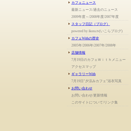
カフェニュース
最新ニュース/過去のニュース
2009年度～/2008年度/2007年度
スタッフ日記（ブログ）
powered by ikora.tv(いこらブログ)
カフェWithの歴史
2005年/2006年/2007年/2008年
店舗情報
7月19日のカフェＷｉｔｈメニュー
アクセスマップ
ギャラリーWith
7月19日"夕涼みカフェ"浴衣写真
お問い合わせ
お問い合わせ/更新情報
このサイトについて/リンク集