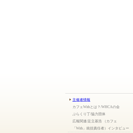
主催者情報
カフェWithとは？/WHCAの会
ぶらくり丁/協力団体
広報関連/足立基浩 （カフェ
「With」統括責任者）インタビュー